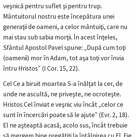
veşnică pentru suflet şi pentru trup.
Mântuitorul nostru este începătura unei
generaţii de oameni, a celor mântuiţi, care nu
mai stau sub sabia morţii. În acest înţeles,
Sfântul Apostol Pavel spune: „După cum toţi
(oamenii) mor în Adam, tot aşa toţi vor învia
întru Hristos” (I Cor. 15, 22).
Cel Ce a biruit moartea S-a înălţat la cer, de
unde ne ascultă, ne priveşte, ne ocroteşte.
Hristos Cel înviat e veşnic viu încât „celor ce
sunt în încercări poate să le ajute” (Evr. 2, 18).
El ne aşteaptă acasă, acolo sus, încât trebuie
să mergem bine pregătiţi la întâlnirea cu El. Fie