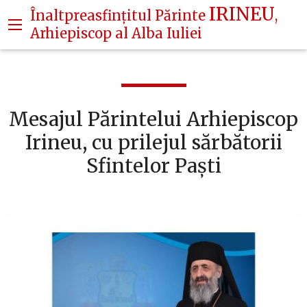
Navigare
Mergi
IRINEU
Înaltpreasfințitul Părinte
,
la
principală
Arhiepiscop al Alba Iuliei
conţinutul
principal
Mesajul Părintelui Arhiepiscop
Irineu, cu prilejul sărbătorii
Sfintelor Paști