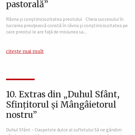
pastorală”
Râvna şi conştiinciozitatea preotului Cheia succesului în
lucrarea preoţească constă în râvna şi conştiinciozitatea pe
care preotul le are faţă de misiunea sa....
citește mai mult
10. Extras din „Duhul Sfânt,
Sfinţitorul şi Mângâietorul
nostru”
Duhul Sfânt – Oaspetele dulce al sufletului Să ne gândim