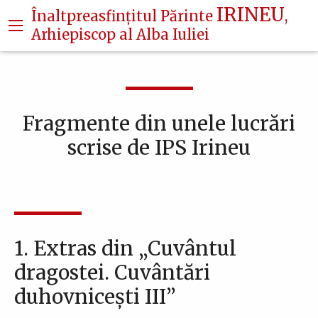
Navigare
Mergi
IRINEU
Înaltpreasfințitul Părinte
,
la
principală
Arhiepiscop al Alba Iuliei
conţinutul
principal
Fragmente din unele lucrări
scrise de IPS Irineu
1. Extras din „Cuvântul
dragostei. Cuvântări
duhovniceşti III”