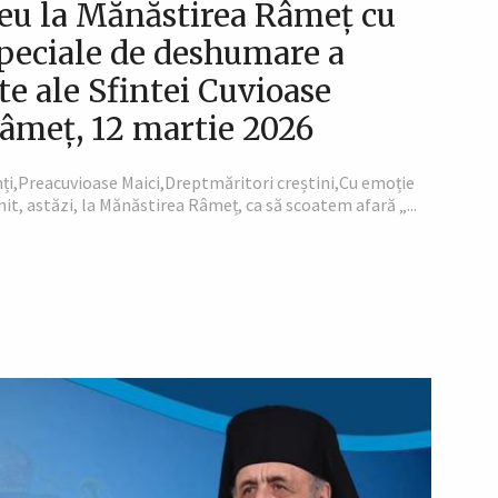
neu la Mănăstirea Râmeț cu
 speciale de deshumare a
te ale Sfintei Cuvioase
Râmeț, 12 martie 2026
nți,Preacuvioase Maici,Dreptmăritori creștini,Cu emoție
it, astăzi, la Mănăstirea Râmeț, ca să scoatem afară „...