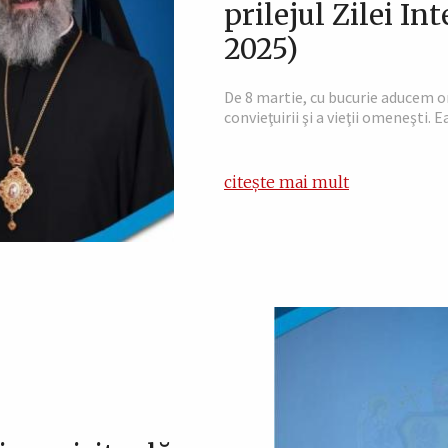
prilejul Zilei In
2025)
De 8 martie, cu bucurie aducem o
convieţuirii şi a vieţii omeneşti. E
citește mai mult