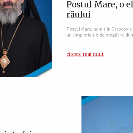
Postul Mare, o e
răului
Postul Mare, numit în Ortodoxie „
un timp prielnic de pregătire duh
citește mai mult