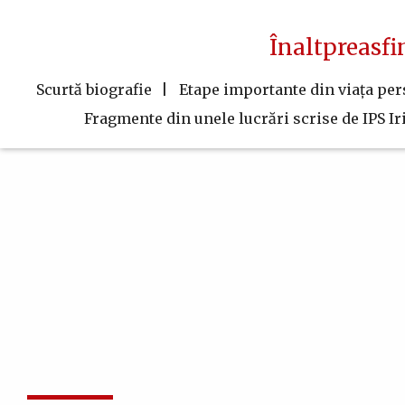
Navigare
Mergi
la
principală
Înaltpreasfi
conţinutul
principal
Scurtă biografie
Etape importante din viaţa pe
Fragmente din unele lucrări scrise de IPS Ir