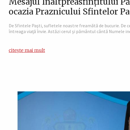
Mesajul Înaltpreasfințitului Pă
ocazia Praznicului Sfintelor Pa
De Sfintele Paşti, sufletele noastre freamătă de bucurie. De ce
întreaga viaţă învie. Astăzi cerul şi pământul cântă Numele inef
citește mai mult