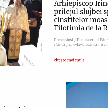
Arhiepiscop Iri
prilejul slujbei
cinstitelor moaș
Filotimia de la 
Preacuvioși și Preacucernici Pări
sfântă și cu evlavie adâncă am ven
citește mai mult