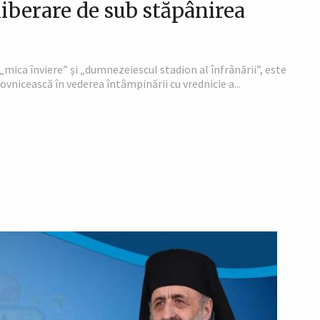
liberare de sub stăpânirea
mica înviere” şi „dumnezeiescul stadion al înfrânării”, este
ovnicească în vederea întâmpinării cu vrednicie a...