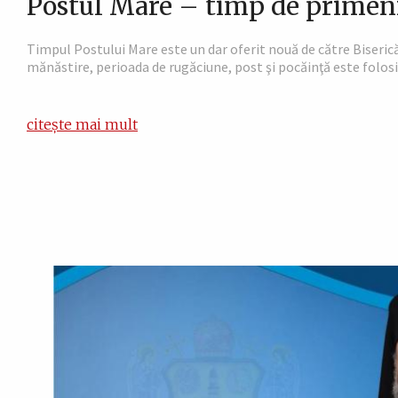
Postul Mare – timp de primeni
Timpul Postului Mare este un dar oferit nouă de către Biserică
mănăstire, perioada de rugăciune, post şi pocăinţă este folosit
citește mai mult