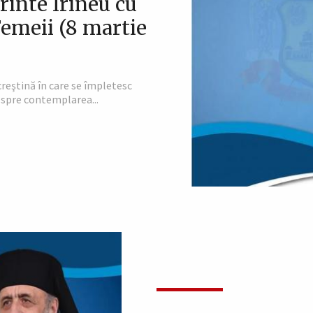
rinte Irineu cu
 Femeii (8 martie
creştină în care se împletesc
a spre contemplarea...