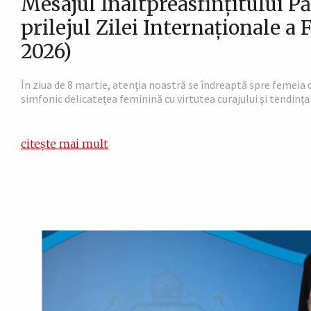
Mesajul Înaltpreasfințitului Pă
prilejul Zilei Internaționale a
2026)
În ziua de 8 martie, atenţia noastră se îndreaptă spre femeia 
simfonic delicateţea feminină cu virtutea curajului şi tendinţ
citește mai mult