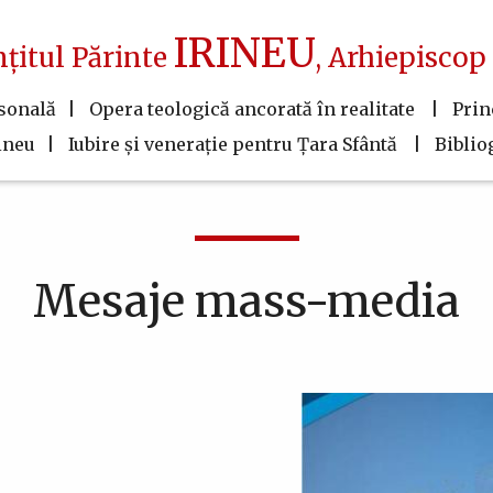
IRINEU
nțitul Părinte
, Arhiepiscop 
rsonală
Opera teologică ancorată în realitate
Prin
ineu
Iubire şi veneraţie pentru Ţara Sfântă
Biblio
Mesaje mass-media