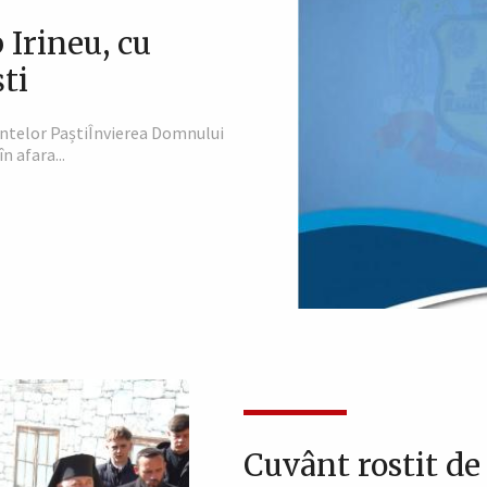
 Irineu, cu
ști
Sfintelor PaștiÎnvierea Domnului
n afara...
Cuvânt rostit de