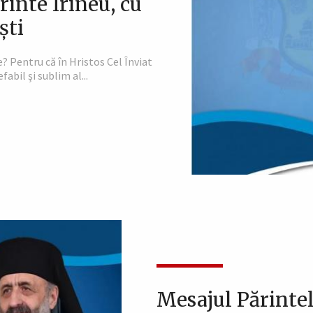
rinte Irineu, cu
ști
? Pentru că în Hristos Cel Înviat
abil şi sublim al...
Mesajul Părintel