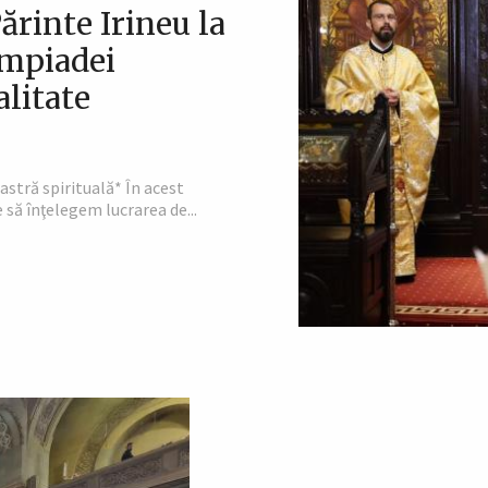
ărinte Irineu la
impiadei
alitate
astră spirituală* În acest
 să înţelegem lucrarea de...