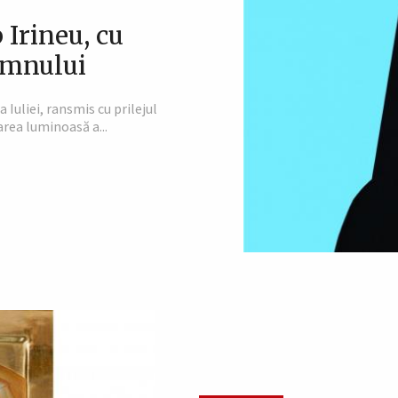
 Irineu, cu
Domnului
 Iuliei, ransmis cu prilejul
rea luminoasă a...