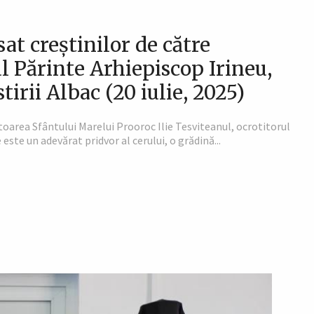
at creștinilor de către
ul Părinte Arhiepiscop Irineu,
irii Albac (20 iulie, 2025)
toarea Sfântului Marelui Prooroc Ilie Tesviteanul, ocrotitorul
te un adevărat pridvor al cerului, o grădină...