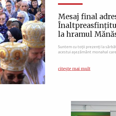
Mesaj final adres
Înaltpreasfințit
la hramul Mănăst
Suntem cu toții prezenți la sărbă
acestui așezământ monahal care es
citește mai mult