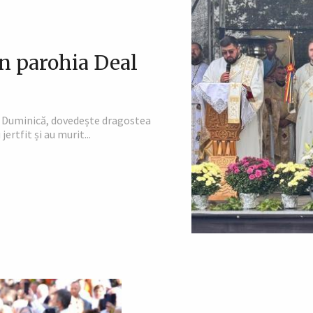
în parohia Deal
tă Duminică, dovedește dragostea
ertfit și au murit...