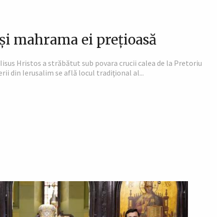
 şi mahrama ei preţioasă
Iisus Hristos a străbătut sub povara crucii calea de la Pretoriu
i din Ierusalim se află locul tradiţional al...