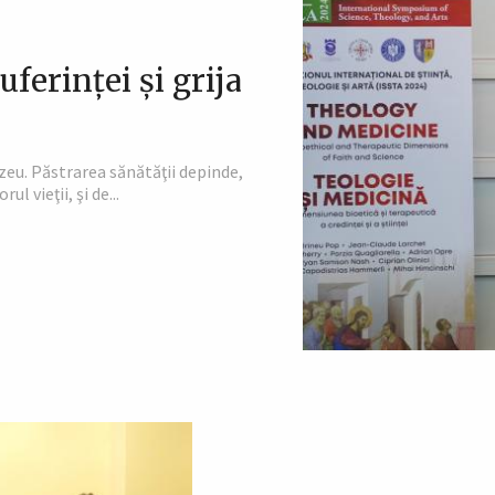
uferinţei şi grija
eu. Păstrarea sănătăţii depinde,
 vieţii, şi de...