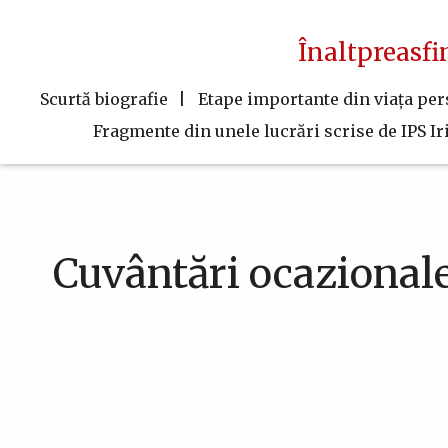
Navigare
Mergi
la
principală
Înaltpreasfi
conţinutul
principal
Scurtă biografie
Etape importante din viaţa pe
Fragmente din unele lucrări scrise de IPS Ir
Cuvântări ocazionale