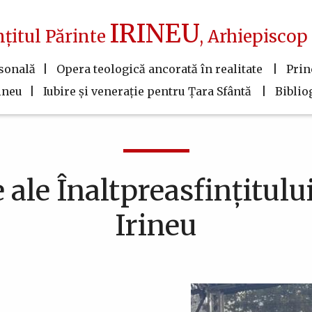
IRINEU
nțitul Părinte
, Arhiepiscop 
rsonală
Opera teologică ancorată în realitate
Prin
ineu
Iubire şi veneraţie pentru Ţara Sfântă
Biblio
 ale Înaltpreasfințitulu
Irineu